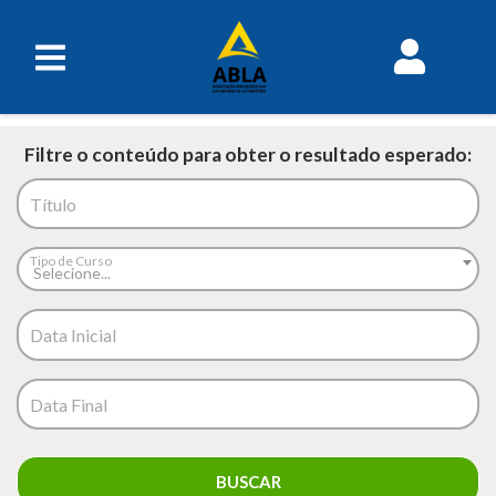
Não há cursos disponíveis
no momento.
Filtre o conteúdo para obter o resultado esperado:
Título
Tipo de Curso
Selecione...
Data Inicial
Data Final
BUSCAR